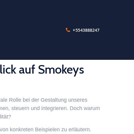
+5543888247
lick auf Smokeys
ale Rolle bei der Gestaltung unseres
en, steuern und integrieren. Doch warum
ität?
on konkreten Beispielen zu erläutern.