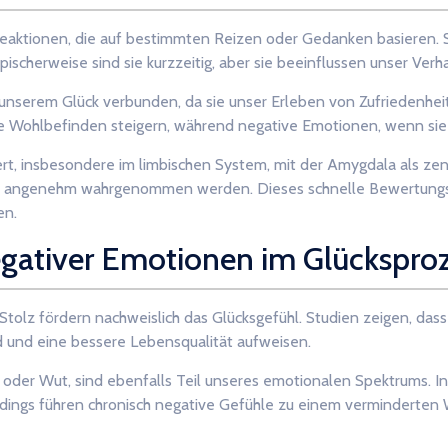
aktionen, die auf bestimmten Reizen oder Gedanken basieren. Si
pischerweise sind sie kurzzeitig, aber sie beeinflussen unser Ver
unserem Glück verbunden, da sie unser Erleben von Zufriedenheit
ine Wohlbefinden steigern, während negative Emotionen, wenn s
rt, insbesondere im limbischen System, mit der Amygdala als zen
oder angenehm wahrgenommen werden. Dieses schnelle Bewertungs
en.
negativer Emotionen im Glückspro
tolz fördern nachweislich das Glücksgefühl. Studien zeigen, das
d und eine bessere Lebensqualität aufweisen.
r oder Wut, sind ebenfalls Teil unseres emotionalen Spektrums.
dings führen chronisch negative Gefühle zu einem verminderten 