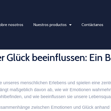
obre nosotros
Nuestros productos
Contáctanos
 Glück beeinflussen: Ein B
le unseres menschlichen Erlebens und spielen eine zentr
ängt maßgeblich davon ab, wie wir Emotionen wahrnehm
lbefinden, und wie beeinflussen sie unsere Lebensqual
n Zusammenhänge zwischen Emotionen und Glück anhand v