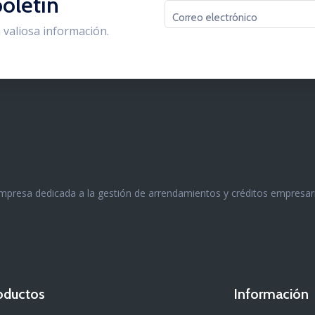
boletín
 valiosa información.
resa dedicada a la gestión de arrendamientos y créditos empresaria
oductos
Información