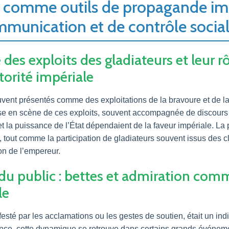
s comme outils de propagande imp
mmunication et de contrôle socia
 des exploits des gladiateurs et leur r
utorité impériale
ent présentés comme des exploitations de la bravoure et de la fo
se en scène de ces exploits, souvent accompagnée de discours
é et la puissance de l’État dépendaient de la faveur impériale. La
r, tout comme la participation de gladiateurs souvent issus des cl
on de l’empereur.
 du public : bettes et admiration comm
le
sté par les acclamations ou les gestes de soutien, était un indic
nce, cette dynamique se retrouve dans certains grands événemen