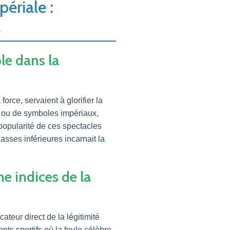
ériale :
l
ôle dans la
rce, servaient à glorifier la
 ou de symboles impériaux,
 popularité de ces spectacles
asses inférieures incarnait la
e indices de la
ateur direct de la légitimité
ts sportifs où la foule célèbre