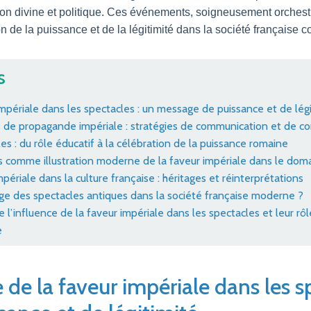
ion divine et politique. Ces événements, soigneusement orchestr
on de la puissance et de la légitimité dans la société française 
s
mpériale dans les spectacles : un message de puissance et de légi
 de propagande impériale : stratégies de communication et de con
les : du rôle éducatif à la célébration de la puissance romaine
s comme illustration moderne de la faveur impériale dans le dom
périale dans la culture française : héritages et réinterprétations
tage des spectacles antiques dans la société française moderne ?
e l’influence de la faveur impériale dans les spectacles et leur rô
e
de la faveur impériale dans les s