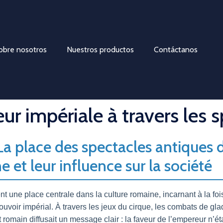
obre nosotros
Nuestros productos
Contáctanos
eur impériale à travers les 
 La place des spectacles antiques 
 et leur influence sur la société
 une place centrale dans la culture romaine, incarnant à la fois
ouvoir impérial. À travers les jeux du cirque, les combats de gl
at romain diffusait un message clair : la faveur de l’empereur n’