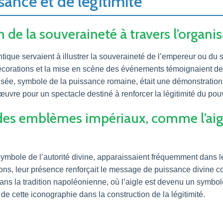
ance et de légitimité
n de la souveraineté à travers l’organi
ique servaient à illustrer la souveraineté de l’empereur ou du 
décorations et la mise en scène des événements témoignaient de
isée, symbole de la puissance romaine, était une démonstration d
uvre pour un spectacle destiné à renforcer la légitimité du pouv
n des emblèmes impériaux, comme l’aig
symbole de l’autorité divine, apparaissaient fréquemment dans l
ns, leur présence renforçait le message de puissance divine co
dans la tradition napoléonienne, où l’aigle est devenu un symbo
e de cette iconographie dans la construction de la légitimité.